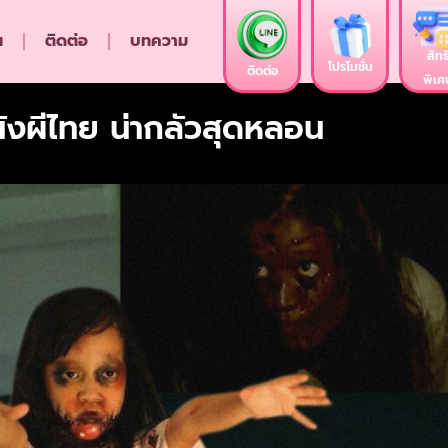
น
ติดต่อ
บทความ
สิทธ
โปรโมชั่น
ติดต่อ
พิเศ
ังผีไทย น่ากลัวสุดหลอน