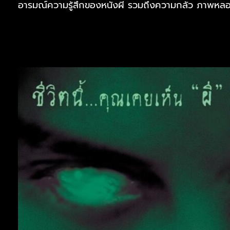
อารมณ์ความรู้สึกของหนังผี รวมถึงความกลัว ภาพหล