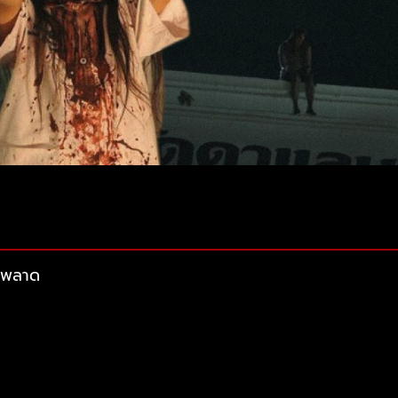
วรพลาด