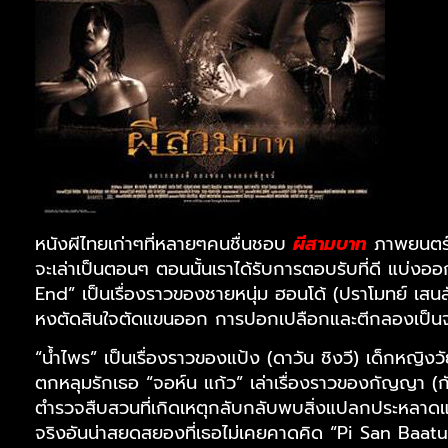
หนังผีไทยเก่าๆที่หลายๆคนชื่นชอบ
ผีสามบาท
ภาพยนตร์เร
จะเล่าเป็นตอนๆ ตอนนั้นเราได้รับการตอบรับที่ดี แบ่งออกเป
End” เป็นเรื่องราวของชายหนุ่ม ฮอนโด้ (ปราโมทย์ เสนสันต์) 
หงตัดสินใจตัดแขนออก การปอกเปลือกและตีกลองเป็นจุดเ
“น้ำไพร” เป็นเรื่องราวของแป้ง (ดาวัน ชิงวี) เด็กหญิง
ตกหลุมรักเธอ “จอห์น แก้ว” เล่าเรื่องราวของกัญญา (ก
ตำรวจสืบสวนที่เกิดเหตุกลับกลับพบสิ่งแปลกประหลาดแท
จริงอันน่าสยดสยองที่เธอไม่เคยคาดคิด “Pi San Baatu