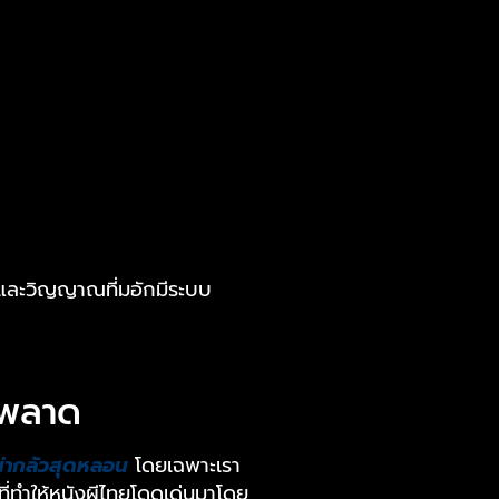
ผีและวิญญาณที่มอักมีระบบ
รพลาด
น่ากลัวสุดหลอน
โดยเฉพาะเรา
ี่ทำให้หนังผีไทยโดดเด่นมาโดย