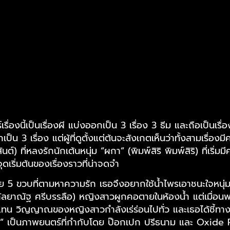
ื่องนี้เป็นเรื่องผี แบ่งออกเป็น 3 เรื่อง 3 ธีม และถือเป็นเร
็น 3 เรื่อง แต่ผู้ที่ดูตั้งแต่ต้นจะสังเกตเห็นว่าทั้งสามเรื่อ
ที่หลงรักนักเต้นหนุ่ม “ผกา” (พิมพ์สิริ พิมพ์สิริ) ที่เริ่มมีคว
ริ่มต้นของเรื่องราวที่น่าจดจำ
วัย 5 ขวบที่ตามหาความรัก เธอจึงอยากใช้น้ำไพรเอาชนะใจหนุ่ม
ัลยาณัฐ ศรีบรรลือ) หญิงสาวผูกคอตายในห้องน้ำ แต่เมื่อนพ 
น วิญญาณของหญิงสาวกำลังเร่ร่อนไปทั่ว และเธอได้ชี้ทางใ
” เป็นภาพยนตร์ที่กำกับโดย ป๊อกเปก ปรีธนาม และ Oxide Pa