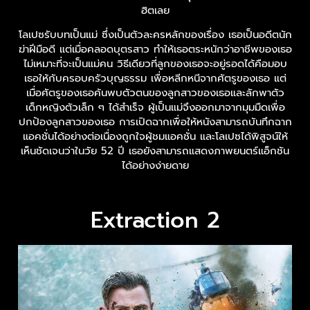
ฮิตเลย
โลเปซรับบทเป็นแม่ ซึ่งเป็นตัวละครหลักของเรื่อง เธอเป็นอดีตนัก
ฆ่าฝีมือดี แต่เมื่อคลอดบุตรสาว ทำให้เธอตระหนักว่าอาชีพของเธอ
ไม่เหมาะที่จะเป็นแม่คน วิธีเดียวที่ลูกของเธอจะอยู่รอดได้คือมอบ
เธอให้กับครอบครัวบุญธรรม เพื่อหลีกหนีจากศัตรูของเธอ แต่
เมื่อศัตรูของเธอค้นพบตัวตนของลูกสาวของเธอและลักพาตัว
เด็กหญิงตัวเล็ก ๆ ได้สำเร็จ ผู้เป็นแม่จึงออกมาจากมุมมืดเพื่อ
ปกป้องลูกสาวของเธอ การเปิดฉากเพื่อให้หนังสามารถบันทึกฉาก
แอคชั่นได้อย่างต่อเนื่องถูกใจผู้ชมแอคชั่น และโลเปซได้พิสูจน์ให้
เห็นชัดเจนว่าในวัย 52 ปี เธอยังสามารถแสดงภาพยนตร์แอ็กชัน
ได้อย่างง่ายดาย
Extraction 2