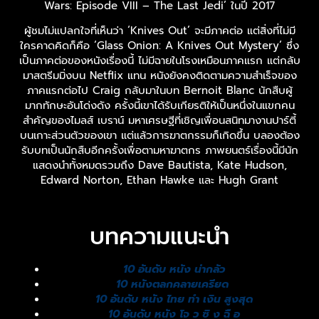
Wars: Episode VIII – The Last Jedi’ ในปี 2017
ผู้ชมไม่แปลกใจที่เห็นว่า ‘Knives Out’ จะมีภาคต่อ แต่สิ่งที่ไม่มี
ใครคาดคิดก็คือ ‘Glass Onion: A Knives Out Mystery’ ซึ่ง
เป็นภาคต่อของหนังเรื่องนี้ ไม่มีฉายในโรงเหมือนภาคแรก แต่กลับ
มาสตรีมมิ่งบน Netflix แทน หนังยังคงติดตามความสำเร็จของ
ภาคแรกต่อไป Craig กลับมาในบท Bernoit Blanc นักสืบผู้
มากทักษะอันโด่งดัง ครั้งนี้เขาได้รับเกียรติให้เป็นหนึ่งในแขกคน
สำคัญของไมลส์ เบราน์ มหาเศรษฐีที่เชิญเพื่อนสนิทมางานปาร์ตี้
บนเกาะส่วนตัวของเขา แต่แล้วการฆาตกรรมก็เกิดขึ้น บลองต้อง
รับบทเป็นนักสืบอีกครั้งเพื่อตามหาฆาตกร ภาพยนตร์เรื่องนี้มีนัก
แสดงนำทั้งหมดรวมถึง Dave Bautista, Kate Hudson,
Edward Norton, Ethan Hawke และ Hugh Grant
บทความแนะนำ
10 อันดับ หนัง น่ากลัว
10 หนังตลกคลายเครียด
10 อันดับ หนัง ไทย ทํา เงิน สูงสุด
10 อันดับ หนัง โจ ว ซิ ง ฉื อ