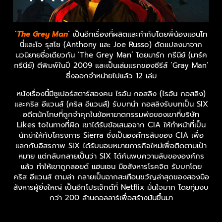
‘
The Grey Man
‘ เป็นอีกเรื่องที่ผลิตและกำกับโดยพี่น้องแอนโท
นี่และโจ รุสโซ (Anthony และ Joe Russo) ดัดแปลงมาจาก
นวนิยายชื่อเดียวกัน ‘The Grey Man’ โดยมาร์ก กรีนีย์ (มาร์ค
กรีนีย์) ตีพิมพ์ในปี 2009 และเป็นเล่มแรกของซีรีส์ ‘Gray Man’
ซึ่งออกจำหน่ายไปแล้ว 12 เล่ม
หนังเรื่องนี้มีซูเปอร์สตาร์สองคน ไรอัน กอสลิง (ไรอัน กอสลิง)
และคริส อีแวนส์ (คริส อีแวนส์) รับบทนำ กอสลิงรับบทเป็น SIX
อดีตนักโทษที่ถูกจำคุกในข้อหาฆาตกรรมพ่อของเขาที่บริษัท
Likes toในทางที่ผิด เขาได้รับข้อเสนอจาก CIA ให้ทำหน้าที่เป็น
นักฆ่าให้กับโครงการ Sierra ซึ่งเป็นองค์กรลับของ CIA เพื่อ
แลกกับอิสรภาพ SIX ได้รับมอบหมายภารกิจใหม่เพื่อติดตามเป้า
หมาย แต่กลับกลายเป็นว่า SIX ได้ค้นพบความลับขององค์กร
แล้ว ทำให้เขาถูกลอยด์ แฮนเซน มือสังหารโรคจิต รับบทโดย
คริส อีแวนส์ ตามล่า กลายเป็นฉากสะเทือนขวัญล่าสุดของสองมือ
สังหารผู้ยิ่งใหญ่ เป็นอีกโปรเจ็กต์ที่ Netflix มั่นใจมาก โดยทุ่มงบ
กว่า 200 ล้านดอลลาร์เพื่อสร้างมันขึ้นมา