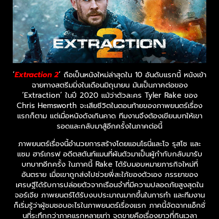
‘
Extraction 2
‘ ถือเป็นหนังใหม่ล่าสุดใน 10 อันดับแรกนี้ หนังเข้า
ฉายทางสตรีมมิ่งในเดือนมิถุนายน มันเป็นภาคต่อของ
‘Extraction’ ในปี 2020 แม้ว่าตัวละคร Tyler Rake ของ
Chris Hemsworth จะเสียชีวิตในตอนท้ายของภาพยนตร์เรื่อง
แรกก็ตาม แต่เมื่อหนังดังเกินคาด ทีมงานจึงต้องเขียนบทให้เขา
รอดและกลับมาสู้อีกครั้งในภาคต่อนี้
ภาพยนตร์เรื่องนี้อำนวยการสร้างโดยแอนโธนี่และโจ รุสโซ และ
แซม ฮาร์เกรฟ อดีตสตันท์แมนที่ผันตัวมาเป็นผู้กำกับกลับมารับ
บทบาทอีกครั้ง ในภาคนี้ Rake ได้รับมอบหมายภารกิจใหม่ที่
อันตราย เมื่อเขาถูกส่งไปช่วยพี่สะใภ้ของตัวเอง ภรรยาของ
เศรษฐีได้รับการปล่อยตัวจากเรือนจำที่มีความปลอดภัยสูงสุดใน
จอร์เจีย ภาพยนตร์ได้รับงบประมาณมากขึ้นในการทำ และทีมงาน
ก็เริ่มรู้ว่าผู้ชมชอบอะไรในภาพยนตร์เรื่องแรก ภาคนี้จัดฉากแอ็กชั่
นที่ระทึกกว่าภาคแรกหลายเท่า จุดขายคือเรื่องยาวที่กินเวลา