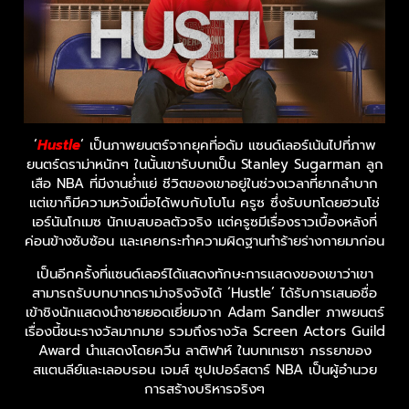
‘
Hustle
‘ เป็นภาพยนตร์จากยุคที่อดัม แซนด์เลอร์เน้นไปที่ภาพ
ยนตร์ดราม่าหนักๆ ในนั้นเขารับบทเป็น Stanley Sugarman ลูก
เสือ NBA ที่มีงานย่ำแย่ ชีวิตของเขาอยู่ในช่วงเวลาที่ยากลำบาก
แต่เขาก็มีความหวังเมื่อได้พบกับโบโน ครูซ ซึ่งรับบทโดยฮวนโช่
เอร์นันโกเมซ นักเบสบอลตัวจริง แต่ครูซมีเรื่องราวเบื้องหลังที่
ค่อนข้างซับซ้อน และเคยกระทำความผิดฐานทำร้ายร่างกายมาก่อน
เป็นอีกครั้งที่แซนด์เลอร์ได้แสดงทักษะการแสดงของเขาว่าเขา
สามารถรับบทบาทดราม่าจริงจังได้ ‘Hustle’ ได้รับการเสนอชื่อ
เข้าชิงนักแสดงนำชายยอดเยี่ยมจาก Adam Sandler ภาพยนตร์
เรื่องนี้ชนะรางวัลมากมาย รวมถึงรางวัล Screen Actors Guild
Award นำแสดงโดยควีน ลาติฟาห์ ในบทเทเรซา ภรรยาของ
สแตนลีย์และเลอบรอน เจมส์ ซุปเปอร์สตาร์ NBA เป็นผู้อำนวย
การสร้างบริหารจริงๆ