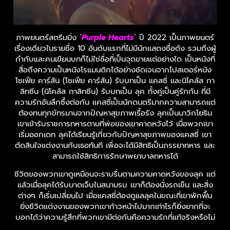
ภาพยนตร์สตรีมมิ่ง ‘
Purple Hearts
‘ ปี 2022 เป็นภาพยนตร์
เรื่องเดียวในรายชื่อ 10 อันดับแรกที่ไม่มีนักแสดงชื่อดัง รวมถึงผู้
กำกับและคนเขียนบทก็ไม่ใช่ชื่อที่เป็นจุดขายแต่อย่างใด เป็นหนังที่
สื่อถึงความเป็นหนังโรแมนติกได้อย่างชัดเจนจากโปสเตอร์หนัง
โซเฟีย คาร์สัน (โซเฟีย คาร์สัน) รับบทเป็น แคสซี่ และนิโคลัส กา
ลิทซีน (นิโคลัส กาลิทซีน) รับบทเป็น ลุค ทั้งคู่เป็นคู่รักกัน ที่มี
ความรักอันลึกซึ้งต่อกัน แคสซี่เป็นนักดนตรีมากความสามารถแต่
ต้องทนทุกข์ทรมานจากปัญหาสุขภาพเรื้อรัง ลุคเป็นนาวิกโยธิน
เขาเข้ารับราชการทหารตามที่พ่อของเขาคาดหวังไว้ เมื่อพวกเขา
เริ่มออกเดท ลุคได้เรียนรู้เกี่ยวกับปัญหาสุขภาพของแคสซี่ เขา
ตัดสินใจแต่งงานกับเธอทันที เพื่อจะได้มีสิทธิเป็นภรรยาทหาร และ
สามารถใช้สิทธิการรักษาพยาบาลทหารได้
ชีวิตของพวกเขาดูเหมือนจะราบรื่นตามความคาดหวังของลุค แต่
แล้วเมื่อลุคได้รับบาดเจ็บในสนามรบ เขาก็ต้องนั่งรถเข็น และสิ่ง
ต่างๆ ก็เริ่มเปลี่ยนไป เมื่อแคสซี่ต้องดูแลลุคในขณะที่เขาพักฟื้น
ยิ่งชีวิตแต่งงานของพวกเขาก้าวหน้าไปมากเท่าไรก็ยิ่งยากที่จะ
บอกได้ว่าความรู้สึกที่พวกเขามีต่อกันคือความรักที่แท้จริงหรือไม่