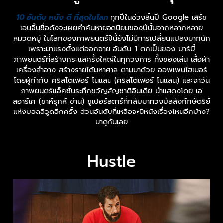
10 อันดับ หนัง ดี ที่สุดในโลก
ทุกปีในช่วงสิ้นปี Google เสิร์ช
เอนจิ้นชื่อดังจะเผยคำค้นหายอดนิยมของปีนั้นจากหลากหลาย
หมวดหมู่ ในโลกของภาพยนตร์ปีนี้ยังไม่มีการเปลี่ยนแปลงมากนัก
เพราะมาแรงตั้งแต่ออกฉาย อันดับ 1 ตกเป็นของ บาร์บี้
ภาพยนตร์ที่สร้างกระแสครั้งใหญ่ในทุกวงการ ทั้งของเล่น เสื้อผ้า
เครื่องสำอาง สร้างรายได้มหาศาล ตามมาด้วย ออพเพนไฮเมอร์
โดยผู้กำกับ คริสโตเฟอร์ โนแลน (คริสโตเฟอร์ โนแลน) และจาวัน
ภาพยนตร์แอ็คชั่นระทึกขวัญสัญชาติอินเดีย นำแสดงโดย เอ
สอาร์เค (ชาห์รุกห์ ข่าน) ซูเปอร์สตาร์ที่กลับมาทวงบัลลังก์กษัตริย์
แห่งบอลลีวูดอีกครั้ง ส่วนอันดับที่เหลือจะมีหนังเรื่องไหนอีกบ้าง?
มาดูกันเลย
Hustle