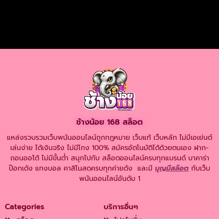
ช้างน้อย 168 สล็อต
แหล่งรวบรวมเว็บพนันออนไลน์ถูกกฎหมาย เว็บแท้ เว็บหลัก ไม่มีเอเย่นต์
เล่นง่าย ได้เงินจริง ไม่มีโกง 100% สมัครอัตโนมัติได้ด้วยตนเอง ฝาก-
ถอนออโต้ ไม่มีขั้นต่ำ สนุกไปกับ สล็อตออนไลน์ครบทุกแบรนด์ บาคาร่า
ป๊อกเด้ง แทงบอล คาสิโนสดครบทุกค่ายดัง และมี
บุญมีสล็อต
กับเว็บ
พนันออนไลน์อันดับ 1
Categories
บริการอื่นๆ