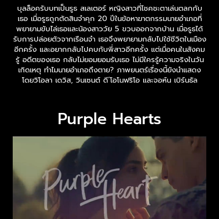
บุลล็อครับบทเป็นรูธ สเลเตอร์ หญิงสาวที่โชคชะตาเล่นตลกกับ
เธอ เมื่อรูธถูกตัดสินจำคุก 20 ปีในข้อหาฆาตกรรมนายอำเภอที่
พยายามขับไล่เธอและน้องสาววัย 5 ขวบออกจากบ้าน เมื่อรูธได้
รับการปล่อยตัวจากเรือนจำ เธอจึงพยายามกลับไปใช้ชีวิตในเมือง
อีกครั้ง และอยากกลับไปคบกับพี่สาวอีกครั้ง แต่เมื่อคนในสังคม
รู้ อดีตของเธอ กลับไม่ยอมยอมรับเธอ ไม่มีใครรู้ความจริงในวัน
เกิดเหตุ ทำไมนายอำเภอถึงตาย? ภาพยนตร์เรื่องนี้ยังนำแสดง
โดยวิโอลา เดวิส, วินเซนต์ ดี’โอโนฟริโอ และจอห์น เบิร์นธัล
Purple Hearts