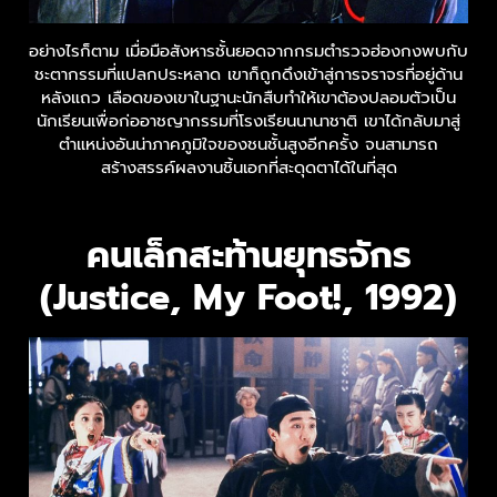
อย่างไรก็ตาม เมื่อมือสังหารชั้นยอดจากกรมตำรวจฮ่องกงพบกับ
ชะตากรรมที่แปลกประหลาด เขาก็ถูกดึงเข้าสู่การจราจรที่อยู่ด้าน
หลังแถว เลือดของเขาในฐานะนักสืบทำให้เขาต้องปลอมตัวเป็น
นักเรียนเพื่อก่ออาชญากรรมที่โรงเรียนนานาชาติ เขาได้กลับมาสู่
ตำแหน่งอันน่าภาคภูมิใจของชนชั้นสูงอีกครั้ง จนสามารถ
สร้างสรรค์ผลงานชิ้นเอกที่สะดุดตาได้ในที่สุด
คนเล็กสะท้านยุทธจักร
(Justice, My Foot!, 1992)