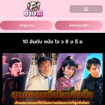
เข้าสู่ระบบ
สมัครสมาชิก
10 อันดับ หนัง โจ ว ซิ ง ฉื อ