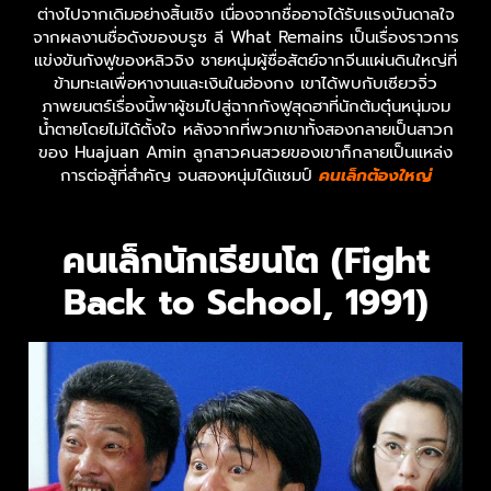
ต่างไปจากเดิมอย่างสิ้นเชิง เนื่องจากชื่ออาจได้รับแรงบันดาลใจ
จากผลงานชื่อดังของบรูซ ลี What Remains เป็นเรื่องราวการ
แข่งขันกังฟูของหลิวจิง ชายหนุ่มผู้ซื่อสัตย์จากจีนแผ่นดินใหญ่ที่
ข้ามทะเลเพื่อหางานและเงินในฮ่องกง เขาได้พบกับเซียวจิ่ว
ภาพยนตร์เรื่องนี้พาผู้ชมไปสู่ฉากกังฟูสุดฮาที่นักต้มตุ๋นหนุ่มจม
น้ำตายโดยไม่ได้ตั้งใจ หลังจากที่พวกเขาทั้งสองกลายเป็นสาวก
ของ Huajuan Amin ลูกสาวคนสวยของเขาก็กลายเป็นแหล่ง
การต่อสู้ที่สำคัญ จนสองหนุ่มได้แชมป์
คนเล็กต้องใหญ่
คนเล็กนักเรียนโต (Fight
Back to School, 1991)