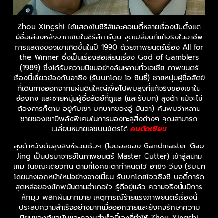
Zhou Xingshi ได้แสดงในซีรีส์และคอเมดี้หลายเรื่องนับตั้งแต่
มีชื่อเสียงหลังจากเกิดในซีรีส์การ์ตูน จุดเปลี่ยนที่แท้จริงในอาชีพ
การแสดงของเขาเกิดขึ้นในปี 1990 ด้วยภาพยนตร์เรื่อง All for
the Winner ซึ่งเป็นเรื่องล้อเลียนเรื่อง God of Gamblers
(1989) ซึ่งได้รับความนิยมอย่างล้นหลามทั่วเอเชีย ภาพยนตร์
เรื่องนี้เกี่ยวข้องกับอาซิง (รับบทโดย โจ ซินชี่) ชายหนุ่มผู้ซื่อสัตย์
ที่เดินทางออกจากแผ่นดินใหญ่เพื่อไปพบลุงที่แท้จริงของเขาใน
ฮ่องกง และชายหนุ่มผู้ซื่อสัตย์ที่ดูแล (และรับบท) ลุงต้า แม้จะไม่
ต้องการก็ตาม อยู่กับเขา บทบาทของอู๋ มันดา) ค้นพบว่าหลาน
ชายของเขามีพลังพิเศษในการมองทะลุสิ่งต่างๆ คุณสามารถ
เปลี่ยนหมายเลขบนบัตรได้
คนตัดเซียน
ลุงต้าหวังดันลุงสิงห์รวยเร็วๆ (ไอดอลของ Gandmaster Gao
Jing เป็นปรมาจารย์ในภาพยนตร์ Master Cutter) เข้าสู่สนาม
เกม ในขณะเดียวกัน ตามที่โชคชะตากำหนดไว้ อาซิง วีมง (รับบท
โดยนางเอกหน้าใหม่อย่างจางเมี้ยน รับบทโดยโจวซิงซี บอดี้การ์ด
สุดหล่อของนักพนันตามอำเภอใจ รู้ดีอยู่แล้ว ความจริงนั้นมีการ
หักมุม พลิกผันมากมาย เหตุการณ์ร้ายแรงภาพยนตร์เรื่องนี้
ประสบความสำเร็จอย่างมากเมื่อออกฉายและยังคงรักษาความ
นิยมของต้นฉบับและความสำเร็จนี้เองที่ทำให้ Zhou Xingshi