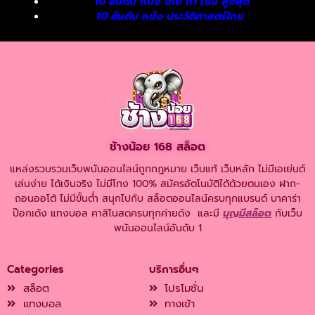
10 อันดับ หนัง ไทย ทํา เงิน สูงสุด
10 อันดับ หนัง ประวัติศาสตร์ไทย
ช้างน้อย 168 สล็อต
แหล่งรวบรวมเว็บพนันออนไลน์ถูกกฎหมาย เว็บแท้ เว็บหลัก ไม่มีเอเย่นต์
เล่นง่าย ได้เงินจริง ไม่มีโกง 100% สมัครอัตโนมัติได้ด้วยตนเอง ฝาก-
ถอนออโต้ ไม่มีขั้นต่ำ สนุกไปกับ สล็อตออนไลน์ครบทุกแบรนด์ บาคาร่า
ป๊อกเด้ง แทงบอล คาสิโนสดครบทุกค่ายดัง และมี
บุญมีสล็อต
กับเว็บ
พนันออนไลน์อันดับ 1
Categories
บริการอื่นๆ
สล็อต
โปรโมชั่น
แทงบอล
ทางเข้า