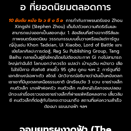
อ ที่ยอดนิยมตลอดการ
10 อันดับ หนัง โจ ว ซิ ง ฉื อ
การกำกับภาพยนตร์ของ Zhou
Xingshi (Stephen Zhou) เต็มไปด้วยความคิดริเริ่มและ
สามารถแบ่งออกเป็นสองกลุ่ม: 1. ล้อเลียนที่สร้างจากซีรีส์และ
ภาพยนตร์ยอดนิยม วรรณกรรมบนชั้นวางหรือแม้แต่การ์ตูน
ญี่ปุ่นเช่น Khon Tadxian, Ui Xiaobo, Lord of Battle เยาะ
เย้ยโลกศิลปะการต่อสู้, Rag Su Publishing Group, Tang
Baihu กลายเป็นผู้ยิ่งใหญ่โดยไม่ต้องประกาศ Gi กงไม่สามารถ
ใหญ่เท่าฉันได้ โลกบอกว่าควรโต แปลว่า เป่าบุนจิน หน้าขาว เสือ
ไม่ใช่ปีศาจ คังคังชิ สายอิ๊ว 95 ดูลิง ดูคน ฯลฯ 2. การ์ตูนที่มี
เอกลักษณ์เฉพาะตัว สไตล์. นักวิจารณ์อธิบายว่ามันเป็นหนังตลก
เชาเชาที่มีมุขตลกเหนือธรรมชาติ นักเรียนวัย 3 ขวบ ชายร่างเล็ก
คนตัวเล็ก นางฟ้าพ่อครัว คนตัวเล็ก คนใหญ่ในโลกจอมปลอม
มักจะเล่าเรื่องราวของชายร่างเล็กที่พ่ายแพ้หรือหลงทาง เสี้ยวลิม
ยี คนตัวเล็กที่ต่อสู้กับโชคชะตาจนมาถึง สถานที่แห่งความสำเร็จ
ต้องมา แขนนางฟ้า ฯลฯ
จอมยุทธผงาดฟ้า (The