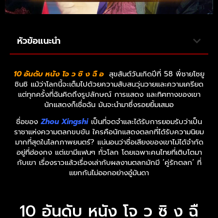
หัวข้อแนะนำ
10 อันดับ หนัง โจ ว ซิ ง ฉื อ
สุขสันต์วันเกิดปีที่ 58 พี่ชายโซยู
ชินชิ แม้ว่าโลกนี้จะเต็มไปด้วยความสับสนวุ่นวายและความเครียด
แต่ทุกครั้งที่ฉันคิดถึงรูปลักษณ์ การแสดง และทิศทางของเขา
นักแสดงก็เชื่อฉัน มันจะนำมาซึ่งรอยยิ้มเสมอ
ชื่อของ
Zhou Xingshi
เป็นที่จดจำและได้รับการยอมรับว่าเป็น
ราชาแห่งความตลกขบขัน ใครคือนักแสดงตลกที่ได้รับความนิยม
มากที่สุดในโลกภาพยนตร์? แน่นอนว่าชื่อเสียงของเขาไม่ได้จำกัด
อยู่ที่ฮ่องกง แต่เขามีแฟนๆ ทั่วโลก โดยเฉพาะคนไทยที่เติบโตมา
กับเขา เรื่องราวแล้วเรื่องเล่ากับผลงานตลกมักมี ‘คู่รักตลก’ ที่
แยกกันไม่ออกอย่างอู๋มันดา
10 อันดับ หนัง โจ ว ซิ ง ฉื