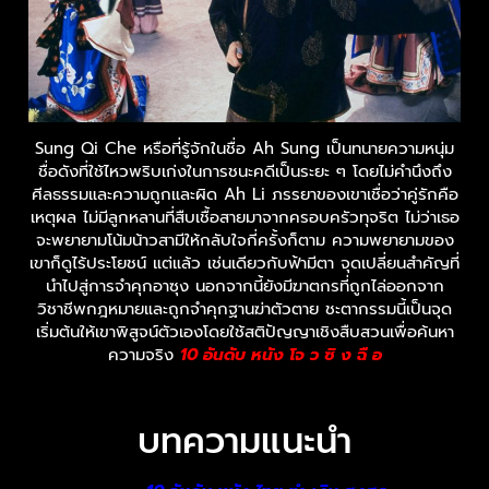
Sung Qi Che หรือที่รู้จักในชื่อ Ah Sung เป็นทนายความหนุ่ม
ชื่อดังที่ใช้ไหวพริบเก่งในการชนะคดีเป็นระยะ ๆ โดยไม่คำนึงถึง
ศีลธรรมและความถูกและผิด Ah Li ภรรยาของเขาเชื่อว่าคู่รักคือ
เหตุผล ไม่มีลูกหลานที่สืบเชื้อสายมาจากครอบครัวทุจริต ไม่ว่าเธอ
จะพยายามโน้มน้าวสามีให้กลับใจกี่ครั้งก็ตาม ความพยายามของ
เขาก็ดูไร้ประโยชน์ แต่แล้ว เช่นเดียวกับฟ้ามีตา จุดเปลี่ยนสำคัญที่
นำไปสู่การจำคุกอาซุง นอกจากนี้ยังมีฆาตกรที่ถูกไล่ออกจาก
วิชาชีพกฎหมายและถูกจำคุกฐานฆ่าตัวตาย ชะตากรรมนี้เป็นจุด
เริ่มต้นให้เขาพิสูจน์ตัวเองโดยใช้สติปัญญาเชิงสืบสวนเพื่อค้นหา
ความจริง
10 อันดับ หนัง โจ ว ซิ ง ฉื อ
บทความแนะนำ