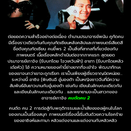
ต่อยอดความสำเร็จอย่างต่อเนื่อง ตำนานปรมาจารย์พนัน คูทัดคน
มีเรื่องราวเดียวกันกับคุณทัดเซียนหลังคลิปและภาพยนตร์เสียดสี
ชื่อดังคุณทัดเซียน คนขี้พร 2 เป็นสิ่งที่สากลที่เกี่ยวข้องกับ
ภาพยนตร์ เนื้อเรื่องหลักดำเนินต่อจากภาคแรก สุดยอด
ปรมาจารย์เกาจิง (รับบทโดย โจวเหวินฟ้า) อาเทา (รับบทโดยหลิว
เต๋อหัว) โอ้ ความหมายของคำนี้ช่างยากที่จะเข้าใจ พัฒนาทักษะ
ของเขาจนกว่าเขาจะถูกเรียก เราเป็นเพียงผู้เชี่ยวชาญนิดหน่อย…
ระหว่างนี้ อาซิง (พิษซินฉี อู๋มองต้า เป็นหญิงชาวจีนที่มีความ
สัมพันธ์อันยาวนานกับอู๋มองต้า เช่นกัน เขียนในลักษณะเดียวกัน
และเขียนในลักษณะเดียวกัน . และพยายามจะเป็นสาวกของ
อาจารย์เกาจิง
คนตัดคน 2
คนตัด คน 2 การต่อสู้กับพฤติกรรมและน้ำเสียงของผู้คนในโลก
ของเกมเป็นเรื่องสนุก ภาพยนตร์เรื่องนี้เริ่มต้นด้วยความโชคร้าย
ของอาซิงห์และทามา หลิวแต่งงานและแต่งงานกับหลิวหลิว