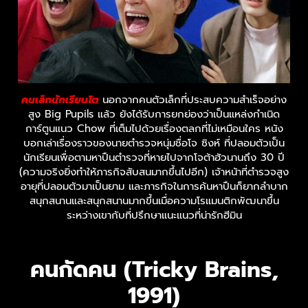
คนเล็กนักเรียนโต
นอกจากคนตัวเล็กที่ประสบความสำเร็จอย่าง
สูง Big Pupils แล้ว ยังได้รับการยกย่องว่าเป็นแหล่งกำเนิด
การ์ตูนแนว Chow ที่เต็มไปด้วยเรื่องตลกที่ไม่เหมือนใคร หนัง
บอกเล่าเรื่องราวของนายตำรวจหนุ่มชื่อโจ ซิงห์ ที่ปลอมตัวเป็น
นักเรียนเพื่อตามหาปืนตำรวจที่หายไปจากโจต้าฮัวนานถึง 30 ปี
(ความจริงยิ่งทำให้ภารกิจสับสนมากขึ้นไปอีก) เจ้าหน้าที่ตำรวจสูง
อายุที่ปลอมตัวมาเป็นยาม และภารกิจในการค้นหาปืนก็ยากลำบาก
สนุกสนานและสนุกสนานมากขึ้นเมื่อความโรแมนติกพัฒนาขึ้น
ระหว่างเขากับที่ปรึกษาแนะแนวที่น่ารักฮีมิน
คนกัดคน (Tricky Brains,
1991)